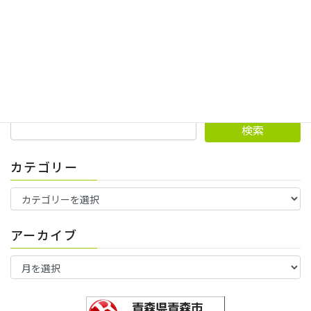
LINE公式アカウント
24時間受け付けております！
ブログ内検索
カテゴリー
カ
テ
ゴ
アーカイブ
リ
ー
ア
ー
カ
イ