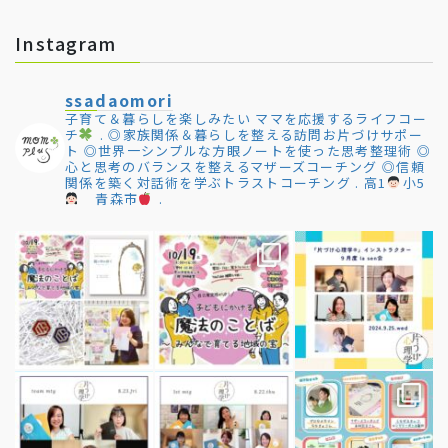
Instagram
ssadaomori
子育て＆暮らしを楽しみたい
ママを応援するライフコー
チ
.
◎家族関係＆暮らしを整える訪問お片づけサポー
ト
◎世界一シンプルな方眼ノートを使った思考整理術
◎
心と思考のバランスを整えるマザーズコーチング
◎信頼
関係を築く対話術を学ぶトラストコーチング
.
高1
小5
青森市
.