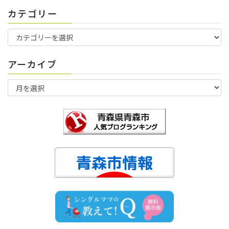
カテゴリー
カ
テ
ゴ
アーカイブ
リ
ー
ア
ー
カ
イ
ブ