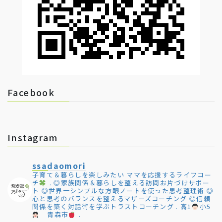
Facebook
Instagram
ssadaomori
子育て＆暮らしを楽しみたい
ママを応援するライフコー
チ
.
◎家族関係＆暮らしを整える訪問お片づけサポー
ト
◎世界一シンプルな方眼ノートを使った思考整理術
◎
心と思考のバランスを整えるマザーズコーチング
◎信頼
関係を築く対話術を学ぶトラストコーチング
.
高1
小5
青森市
.